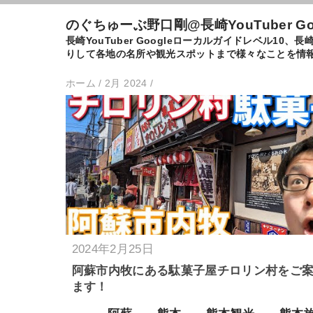
のぐちゅーぶ野口剛@長崎YouTuber G
長崎YouTuber Googleローカルガイドレベル
りして各地の名所や観光スポットまで様々なことを情
ホーム
/
2月 2024
/
2024年2月25日
阿蘇市内牧にある駄菓子屋チロリン村をご
ます！