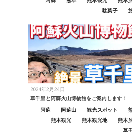
阿蘇
熊本
熊本観光
熊本
駄菓子
2024年2月24日
草千里と阿蘇火山博物館をご案内します！
阿蘇
阿蘇山
観光スポット
熊本観光
熊本観光地
熊本
草