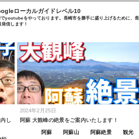
oogleローカルガイドレベル10
10、長崎でyoutubeをやっております。長崎市を勝手に盛り上げるた
報発信します！
2024年2月25日
案内し
阿蘇 大観峰の絶景をご案内いたします！
阿蘇
阿蘇山
阿蘇絶景
観光