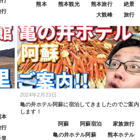
旅行
熊本
熊本観光
熊本旅行
絶景
旅行
大観峰
旅行
2024年2月23日
亀の井ホテル阿蘇に宿泊してきましたのでご案内
します！
熊本
阿蘇
阿蘇宿泊
家族旅行
旅行
亀の井ホテル阿蘇
熊本ホテル
千里