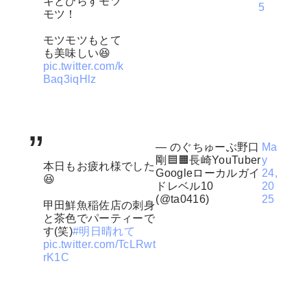
キとひらすモツ
5
モツ！
モツモツもとて
も美味しい😆
pic.twitter.com/k
Baq3iqHlz
— のぐちゅーぶ野口
Ma
剛🟦🟧長崎YouTuber
y
本日もお疲れ様でした
Googleローカルガイ
24,
😆
ドレベル10
20
(@ta0416)
25
甲田鮮魚稲佐店の刺身
と茶色でパーティーで
す(笑)
#明日晴れて
pic.twitter.com/TcLRwt
rK1C