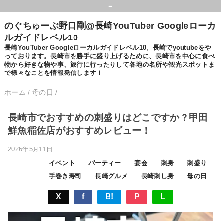
=
のぐちゅーぶ野口剛@長崎YouTuber Googleローカ
ルガイドレベル10
長崎YouTuber Googleローカルガイドレベル10、長崎でyoutubeをや
っております。長崎市を勝手に盛り上げるために、長崎市を中心に食べ
物から好きな物や事、旅行に行ったりして各地の名所や観光スポットま
で様々なことを情報発信します！
ホーム
/
母の日
/
長崎市でおすすめの刺盛りはどこですか？甲田
鮮魚稲佐店がおすすめレビュー！
2026年5月11日
イベント
パーティー
宴会
刺身
刺盛り
手巻き寿司
長崎グルメ
長崎刺し身
母の日
X
f
B!
P
L