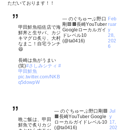
ただいております！！
— のぐちゅーぶ野口
Feb
剛🟦🟧長崎YouTuber
ruar
甲田鮮魚稲佐店で海
Googleローカルガイ
y
鮮丼と生サバ、カジ
ドレベル10
28,
キマグロ炙り、大村
(@ta0416)
202
なまこ！自宅ランチ
6
😆
長崎は魚がうまい
(笑)
#さしみシティ
#
甲田鮮魚
pic.twitter.com/NKB
q5dowpW
— のぐちゅーぶ野口剛🟦
Jul
🟧長崎YouTuber Google
y
晩ご飯は、甲田
ローカルガイドレベル10
17,
鮮魚で炙りカジ
(@ta0416)
202